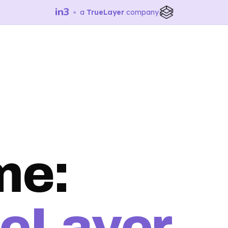
in3
a
TrueLayer
company
me:
ueLayer