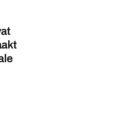
wat
aakt
ale