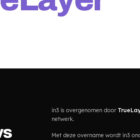
in3 is overgenomen door
TrueLa
netwerk.
ws
Met deze overname wordt in3 on