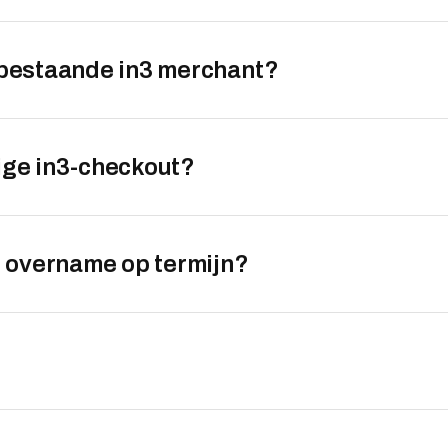
s bestaande in3 merchant?
dige in3-checkout?
 overname op termijn?