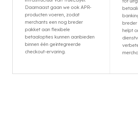
tot uit
Daarnaast gaan we ook APR-
betaali
producten voeren, zodat
banking
merchants een nog breder
breder
pakket aan flexibele
helpt 
betaalopties kunnen aanbieden
dienstv
binnen één geïntegreerde
verbet
checkout-ervaring.
mercha