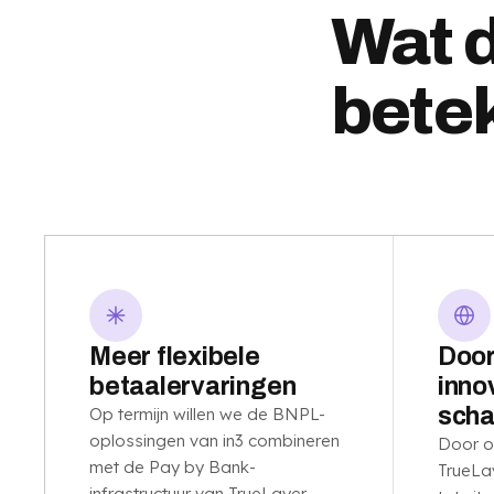
Wat d
bete
Meer flexibele
Door
betaalervaringen
inno
scha
Op termijn willen we de BNPL-
oplossingen van in3 combineren
Door o
met de Pay by Bank-
TrueLa
infrastructuur van TrueLayer.