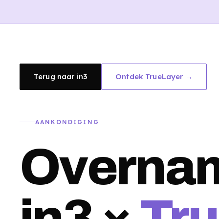
Terug naar in3
Ontdek TrueLayer →
AANKONDIGING
Overna
in3 ×
Tr