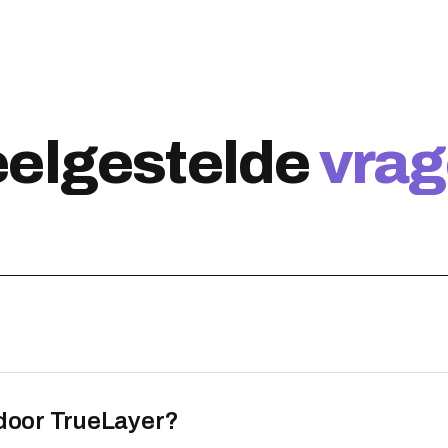
elgestelde
vra
?
door TrueLayer?