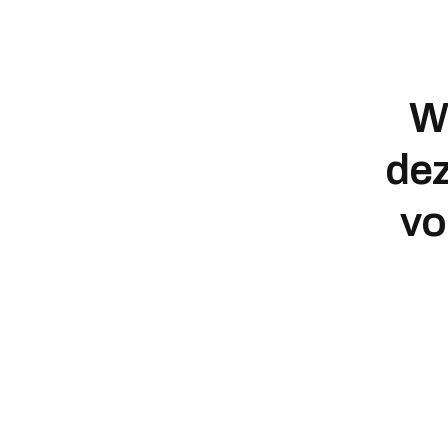
We
dez
vo